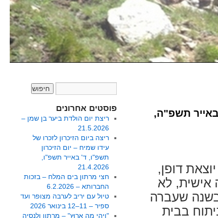
פוסטים אחרונים
באייר תשפ"ה,
ריצת יום הולדת ביער בן שמן –
21.5.2026
ריצה ביום הזיכרון לזכרו של
עידו שמיח – יום הזיכרון
תשפ"ו, ד' באייר תשפ"ו,
וצאת דופן,
21.4.2026
חצי מרתון בים המלח – בזכות
 אישית, לא
החברותא – 6.2.2026
 בשנה שעברה
טיול עם יריב לערבה מצופר ועד
ספיר – 11–12 בינואר 2026
יתוח בבית
"וִיהִי מָה אָרוּץ" – מרתון ולנסיה