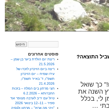
פוסטים אחרונים
שביל התוצאה?
ריצת יום הולדת ביער בן שמן –
21.5.2026
ריצה ביום הזיכרון לזכרו של
עידו שמיח – יום הזיכרון
תשפ"ו, ד' באייר תשפ"ו,
" כך שואל
21.4.2026
חצי מרתון בים המלח – בזכות
רץ השנה את
החברותא – 6.2.2026
 לי, בכלל
טיול עם יריב לערבה מצופר ועד
ספיר – 11–12 בינואר 2026
בתי …
"וִיהִי מָה אָרוּץ" – מרתון ולנסיה